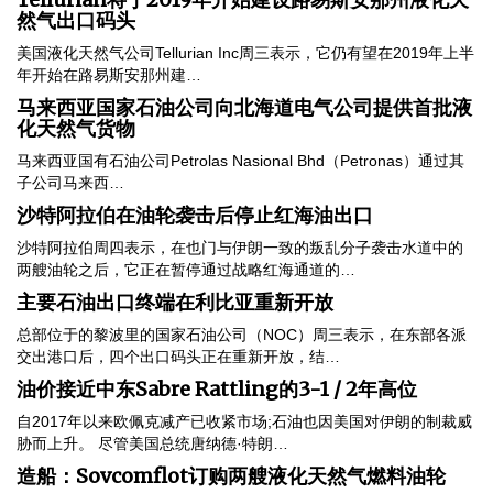
然气出口码头
美国液化天然气公司Tellurian Inc周三表示，它仍有望在2019年上半
年开始在路易斯安那州建…
马来西亚国家石油公司向北海道电气公司提供首批液
化天然气货物
马来西亚国有石油公司Petrolas Nasional Bhd（Petronas）通过其
子公司马来西…
沙特阿拉伯在油轮袭击后停止红海油出口
沙特阿拉伯周四表示，在也门与伊朗一致的叛乱分子袭击水道中的
两艘油轮之后，它正在暂停通过战略红海通道的…
主要石油出口终端在利比亚重新开放
总部位于的黎波里的国家石油公司（NOC）周三表示，在东部各派
交出港口后，四个出口码头正在重新开放，结…
油价接近中东Sabre Rattling的3-1 / 2年高位
自2017年以来欧佩克减产已收紧市场;石油也因美国对伊朗的制裁威
胁而上升。 尽管美国总统唐纳德·特朗…
造船：Sovcomflot订购两艘液化天然气燃料油轮