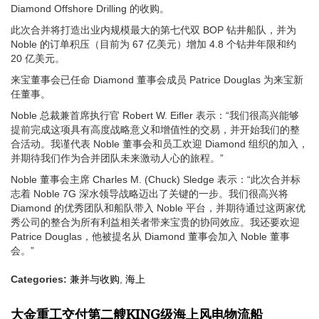
Diamond Offshore Drilling 的收购。
此次合并将打造出业内规模最大的第七代双 BOP 钻井船队，并为
Noble 的订单积压（目前为 67 亿美元）增加 4.8 个钻井年限和约
20 亿美元。
来宝董事会已任命 Diamond 董事会成员 Patrice Douglas 为来宝新
任董事。
Noble 总裁兼首席执行官 Robert W. Eifler 表示：“我们很高兴能够
提前完成这项具有高度战略意义和增值性的交易，并开始我们的整
合活动。我谨代表 Noble 董事会和员工欢迎 Diamond 组织的加入，
并期待我们作为合并团队未来激动人心的旅程。”
Noble 董事会主席 Charles M. (Chuck) Sledge 表示：“此次合并标
志着 Noble 7G 深水领导战略迈出了关键的一步。我们很高兴将
Diamond 的优秀团队和船队带入 Noble 平台，并期待通过这两家优
秀公司的整合为所有利益相关者带来宝贵的协同效应。我还要欢迎
Patrice Douglas，他被提名从 Diamond 董事会加入 Noble 董事
会。”
Categories:
兼并与收购
,
海上
大金重工交付第二艘KING级海上风电物流船