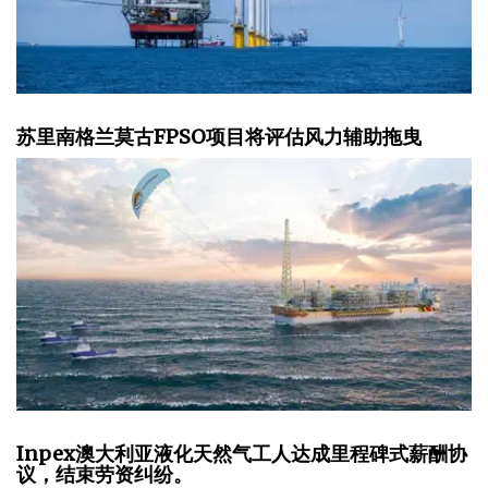
苏里南格兰莫古FPSO项目将评估风力辅助拖曳
Inpex澳大利亚液化天然气工人达成里程碑式薪酬协
议，结束劳资纠纷。