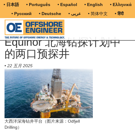
• 日本語
• Português
• Español
• English
• Ελληνικά
• Русский
• Deutsche
• عربى
• 简体中文
• हिंदी
Equinor 北海钻探计划中
的两口预探井
•
22 五月 2025
大西洋深海钻井平台（图片来源：Odfjell
Drilling）