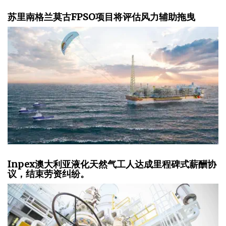
苏里南格兰莫古FPSO项目将评估风力辅助拖曳
Inpex澳大利亚液化天然气工人达成里程碑式薪酬协
议，结束劳资纠纷。