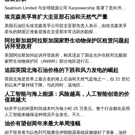
Seatrium Limited 与全球能源公司 Karpowership 签署了意向书…
埃克森美孚将扩大圭亚那石油和天然气产量
美国石油巨头埃克森美孚公司驻圭亚那负责人表示，由埃克森美孚
牵头的财团正准备迎接在圭亚那非常活跃的勘探…
阿拉斯加就阿拉斯加国家野生动物保护区租赁问题起
诉拜登政府
美国阿拉斯加州起诉拜登政府，称其违反了国会允许在联邦北极国
家野生动物保护区（ANWR）部分地区进行石…
追踪英国北海石油价格的下跌和风力发电的崛起
英国北海是世界上最古老的海上石油和天然气盆地之一，自 21 世纪
初以来产量持续下降。与此同时，该地区…
人工智能与海上能源：风险越高，人工智能创造的价
值就越大
钻井平台的闲置时间成本约为每小时 25 万美元。整个行业都在采用
人工智能来确保这种情况不会发生。不久…
油价有望创两年来最大单周涨幅
由于投资者为以色列可能袭击伊朗能源基础设施做好了准备，油价