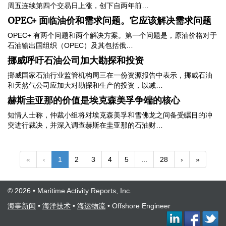
周五连续第四个交易日上涨，创下自两年前…
OPEC+ 面临油价和需求问题。它应该解决需求问题
OPEC+ 有两个问题和两个解决方案。第一个问题是，原油价格对于
石油输出国组织（OPEC）及其包括俄…
挪威呼吁石油公司加大勘探和投资
挪威国家石油行业监管机构周三在一份资源报告中表示，挪威石油
和天然气公司应加大对勘探和生产的投资，以减…
赫斯圭亚那的价值是埃克森美孚争端的核心
知情人士称，仲裁小组将对埃克森美孚和雪佛龙之间备受瞩目的冲
突进行裁决，并深入调查赫斯在圭亚那的石油财…
«
‹
1
2
3
4
5
...
28
›
»
© 2026 • Maritime Activity Reports, Inc.
海事新闻
•
海洋技术
•
海运物流
•
Offshore Engineer