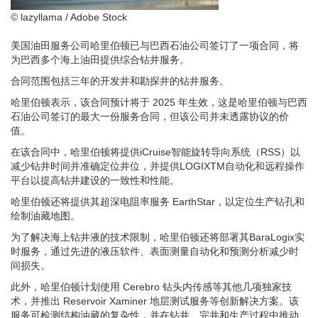
© lazyllama / Adobe Stock
美国油田服务公司哈里伯顿已与巴西石油公司签订了一项合同，将
为巴西多个海上油田提供综合钻井服务。
合同范围包括三年的开发井和勘探井的钻井服务。
哈里伯顿表示，该合同预计将于 2025 年生效，这是哈里伯顿与巴西
石油公司签订的最大一份服务合同，但该公司并未透露协议的价
值。
在该合同中，哈里伯顿将提供iCruise智能旋转导向系统（RSS）以
减少钻井时间并准确定位井位，并提供LOGIXTM自动化和远程操作
平台以提高钻井建设的一致性和性能。
哈里伯顿还将提供其超深电阻率服务 EarthStar，以定位生产钻孔和
绘制油藏地图。
为了解决海上钻井液的技术限制，哈里伯顿还将部署其BaraLogix实
时服务，通过先进的液压软件、表面测量自动化和预测分析减少时
间损失。
此外，哈里伯顿计划使用 Cerebro 钻头内传感等其他几项独家技
术，并推出 Reservoir Xaminer 地层测试服务等创新解决方案。该
服务可检测结构油藏的复杂性，并在钻井、完井和生产过程中推动