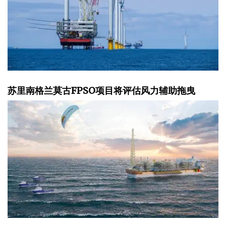
苏里南格兰莫古FPSO项目将评估风力辅助拖曳