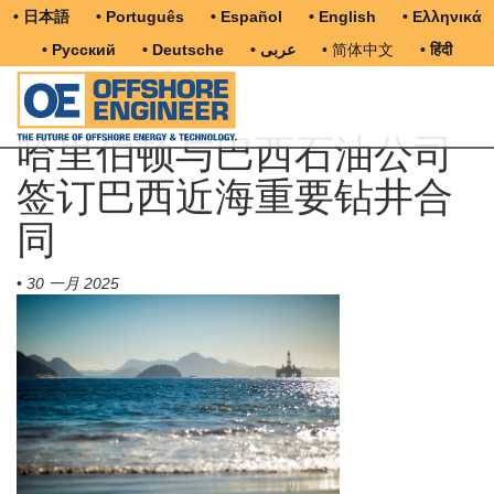
• 日本語
• Português
• Español
• English
• Ελληνικά
• Русский
• Deutsche
• عربى
• 简体中文
• हिंदी
哈里伯顿与巴西石油公司
签订巴西近海重要钻井合
同
•
30 一月 2025