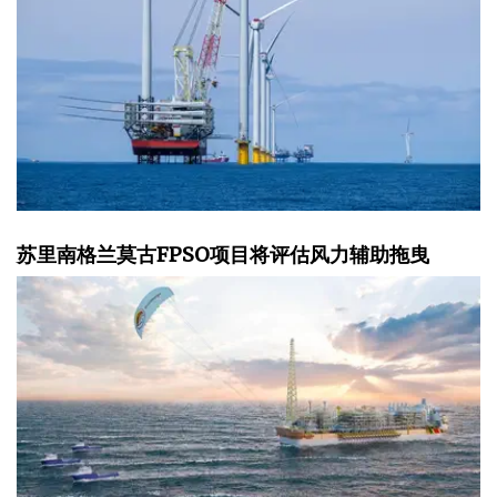
苏里南格兰莫古FPSO项目将评估风力辅助拖曳