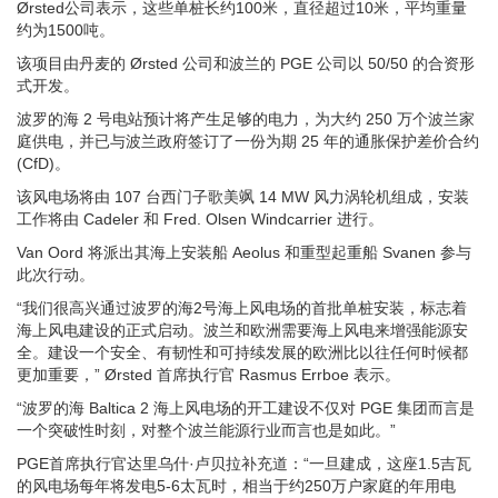
Ørsted公司表示，这些单桩长约100米，直径超过10米，平均重量
约为1500吨。
该项目由丹麦的 Ørsted 公司和波兰的 PGE 公司以 50/50 的合资形
式开发。
波罗的海 2 号电站预计将产生足够的电力，为大约 250 万个波兰家
庭供电，并已与波兰政府签订了一份为期 25 年的通胀保护差价合约
(CfD)。
该风电场将由 107 台西门子歌美飒 14 MW 风力涡轮机组成，安装
工作将由 Cadeler 和 Fred. Olsen Windcarrier 进行。
Van Oord 将派出其海上安装船 Aeolus 和重型起重船 Svanen 参与
此次行动。
“我们很高兴通过波罗的海2号海上风电场的首批单桩安装，标志着
海上风电建设的正式启动。波兰和欧洲需要海上风电来增强能源安
全。建设一个安全、有韧性和可持续发展的欧洲比以往任何时候都
更加重要，” Ørsted 首席执行官 Rasmus Errboe 表示。
“波罗的海 Baltica 2 海上风电场的开工建设不仅对 PGE 集团而言是
一个突破性时刻，对整个波兰能源行业而言也是如此。”
PGE首席执行官达里乌什·卢贝拉补充道：“一旦建成，这座1.5吉瓦
的风电场每年将发电5-6太瓦时，相当于约250万户家庭的年用电