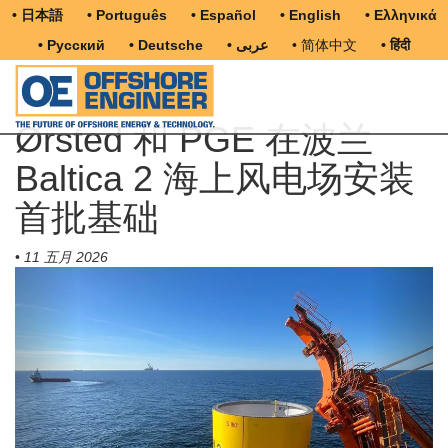
• 日本語
• Português
• Español
• English
• Ελληνικά
• Русский
• Deutsche
• عربى
• 简体中文
• हिंदी
Ørsted 和 PGE 在波兰
Baltica 2 海上风电场安装
首批基础
•
11 五月 2026
Previous
Next