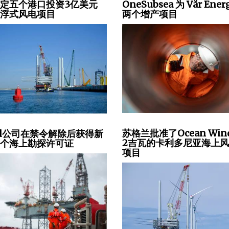
定五个港口投资3亿美元
OneSubsea 为 Vår Ener
漂浮式风电项目
两个增产项目
苏格兰批准了Ocean Win
ed公司在禁令解除后获得新
2吉瓦的卡利多尼亚海上
首个海上勘探许可证
项目