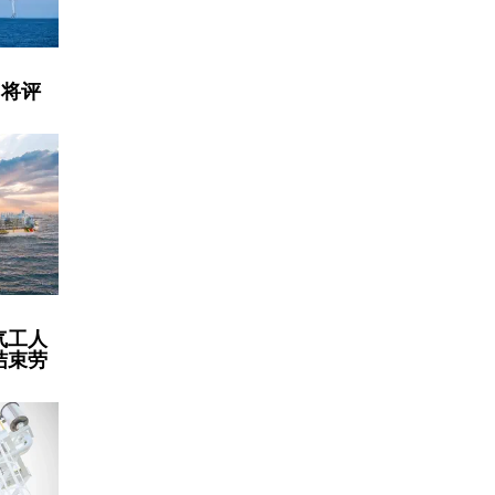
目将评
气工人
结束劳