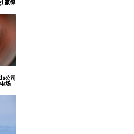
gi 赢得
ds公司
风电场