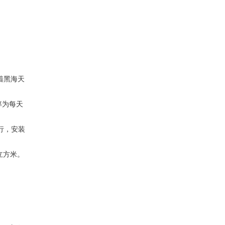
着黑海天
率为每天
行，安装
亿立方米。