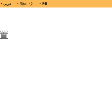
• عربى
• 简体中文
• हिंदी
装置