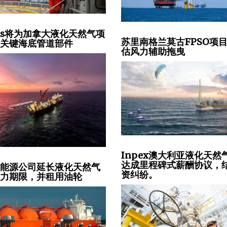
seas将为加拿大液化天然气项
苏里南格兰莫古FPSO项
装关键海底管道部件
估风力辅助拖曳
Inpex澳大利亚液化天然
达成里程碑式薪酬协议，
尔能源公司延长液化天然气
资纠纷。
抗力期限，并租用油轮