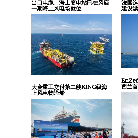
出口电缆、海上变电站已在风庙
法国选
一期海上风电场就位
建设
EnZ
西兰
大金重工交付第二艘KING级海
上风电物流船