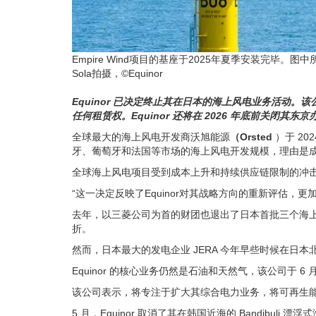
Empire Wind项目的基座于2025年夏季安装完毕。图中所
Sola拍摄，©Equinor
Equinor 已决定终止其在日本的海上风电业务活动。
任何租赁权。Equinor 还将在 2026 年底前关闭其东
全球最大的海上风电开发商沃旭能源
（Orsted
）于 20
牙、葡萄牙和法国等市场的海上风电开发规模，理由是
全球海上风电项目受到成本上升和持续供应链限制的冲
“这一决定反映了Equinor对其战略方向的重新评估，更
去年，以三菱公司为首的财团也退出了日本首批三个海
折。
然而，日本最大的发电企业 JERA 今年早些时候在日
Equinor 的核心业务仍然是石油和天然气，该公司于 6
该公司表示，将专注于扩大其综合电力业务，将可再生
5 月，Equinor 取消了其在韩国近海的 Bandibuli 