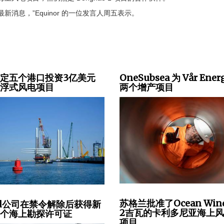
消息，”Equinor 的一位发言人周五表示。
定五个港口投资3亿美元
OneSubsea 为 Vår Ener
漂浮式风电项目
两个增产项目
苏格兰批准了Ocean Win
ed公司在禁令解除后获得新
2吉瓦的卡利多尼亚海上
首个海上勘探许可证
项目