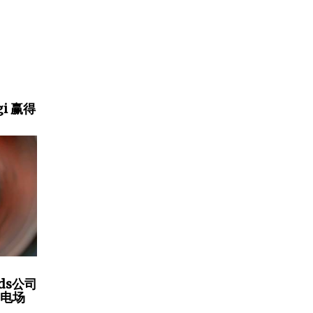
gi 赢得
ds公司
风电场