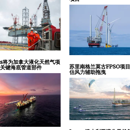
seas将为加拿大液化天然气项
苏里南格兰莫古FPSO项
装关键海底管道部件
估风力辅助拖曳