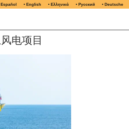
 Español
• English
• Ελληνικά
• Русский
• Deutsche
海上风电项目