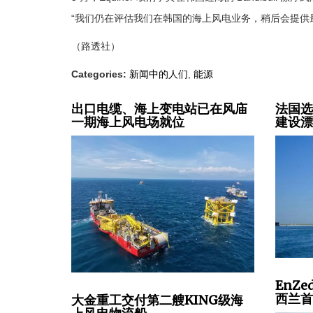
“我们仍在评估我们在韩国的海上风电业务，稍后会提供最新
（路透社）
Categories:
新闻中的人们
,
能源
出口电缆、海上变电站已在风庙
法国选
一期海上风电场就位
建设
EnZ
西兰
大金重工交付第二艘KING级海