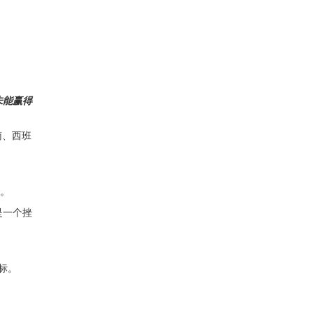
未能赢得
南、西班
称。
是一个挫
目标。