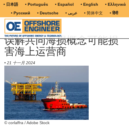
• 日本語
• Português
• Español
• English
• Ελληνικά
• Русский
• Deutsche
• عربى
• 简体中文
• हिंदी
误解共同海损概念可能损
害海上运营商
•
21 十一月 2024
© corlaffra / Adobe Stock