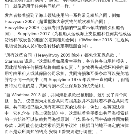
舶在现场作业的期间，”他说。“共同海损的原则同样适用于海上部
门，就像适用于任何共同航行一样。”
发言者接着提到了海上领域使用的一系列常见租船合同，例如
Heavycon 2007（超重型和大宗货物的航次租船合同）、
Heavyliftvoy 2009（运载专用货物的中型重吊领域的航次租船合
同）、Supplytime 2017（为租船人运载海上支援船和任何其他载运
货物和/或设备的船舶的定期租船合同）和Windtime 2013（往返风
电场设施的人员和设备转移的定期租船合同）。
“所有这些合同（Heavyliftvoy 2009 除外）都包含互保条款，”
Starmans 说道。“这意味着如果发生事故，各方将各自承担损失，
因此船舶的任何损坏都将由船东负责，与货物丢失或损坏相关的费
用将由承租人或其保险公司承担。共同海损和互保条款可以完美地
并存于同一合同中（自 Supplytime 1975 年以来一直如此），但需
要特别注意的是，共同海损不受互保条款的优先适用。
“自 Windtime 2013 起，共同海损条款已被删除。这引发了两个问
题：首先，仅仅因为未包含共同海损条款并不意味着不存在共同海
损。共同海损已融入所有海事国家的法律中，例如，在英国法律
中，它包含在《海上保险法》中。这意味着希望提出共同海损索赔
的一方始终可以依赖共同海损原则，但如果在合同中省略共同海损
条款，则可能会使此类索赔更具争议性（根据目的地不确定的法律
而不是众所周知的约克-安特卫普规则进行调整）。”