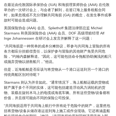
在最近由伦敦国际承保协会 (IUA) 和海损理算师协会 (AAA) 在伦敦
举办的一次研讨会上，与会者了解到，在签订海上服务租船合同
时，如果忽视或不充分理解共同海损 (GA) 的概念，在发生事件或事
故时可能会造成问题。
美国保险协会 (AAA) 会员、Spliethoff 集团法律部总监 Michiel
Starmans 和美国保险协会 (AAA) 会员、DOF 高级理赔经理 Alf
Inge Johannessen 在研讨会上发言并解释了这一问题：
“共同海损是一种简单的成本分摊协议，即参与共同海上冒险的所有
各方都应分担赔偿责任，以保护参与冒险的其他财产免受共同危
险，”约翰内森解释道。“因此，这可能包括命令拖船协助搁浅的船只
或抛弃货物以拯救船只，”他说。
但是，近海船舶是否应该与将货物从一个港口运送到另一个港口的
传统商船区别对待呢？
Starmans 则认为并非如此。“通常情况下，海上船舶运载的货物或
财产属于多个不同的实体，这可能包括建造浮动风力涡轮机的货
物、装载在旋转木马上的电缆或海底车辆。所有这些货物/设备都有
价值，并且很可能由不同的保险公司投保。
“共同海损适用于共同海上航行中所有处于危险中的财产，这显然包
括将货物/设备从储存港运送到海上施工或作业现场。它还将涵盖船