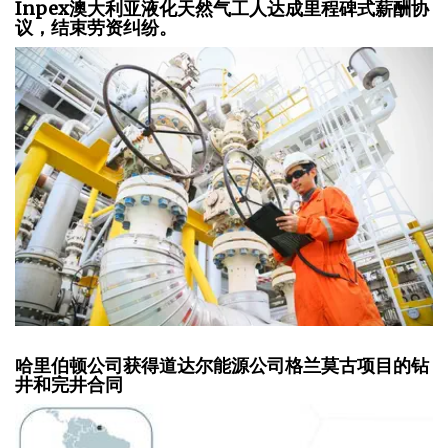
Inpex澳大利亚液化天然气工人达成里程碑式薪酬协
议，结束劳资纠纷。
哈里伯顿公司获得道达尔能源公司格兰莫古项目的钻
井和完井合同