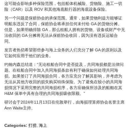
这可能会影响多种保险范围，包括船体机械险、货物险、施工一切
险（CAR）以及 ROV 和其他海底航行器的海底设备保险。
另一个问题是保赔协会的承保范围。通常，如果货物利益方能够证
明船东违反了合同，保赔协会将承担任何未付给 GA 的货物分摊。
但是，如果明确排除 GA，那么租船人拥有的货物、设备或财产中无
法收回的 GA 分摊将无法从保赔协会收回，因为没有违反运输合
同。
发言者热切希望那些参与海上业务的人们充分了解 GA 的原则以及
它如何应用于他们的业务。
约翰内森总结道：“无论租船合同中是否提及，共同海损都是法律问
题。在租船合同中加入共同海损条款有利于确保如何处理共同海
损。如果签订了共同海损合同，各方应充分了解其影响，并考虑为
无法从其他方收回的损失购买特殊保险。为了避免在较小的共同海
损情况下采用完整的共同海损程序，各方应确保所涉及的船舶在其
H&M 保单中具有合理的共同海损吸收限额。”
研讨会于2024年11月13日在伦敦举行，由海损理算师协会名誉主席
Ann Waite主持。
Categories:
打捞
,
海上