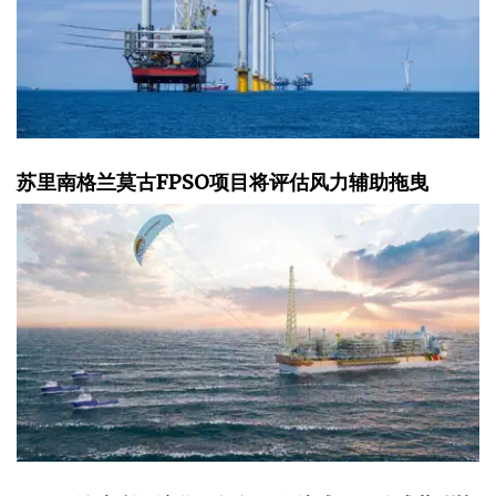
苏里南格兰莫古FPSO项目将评估风力辅助拖曳