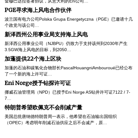
金穆巴达拉签署协议，从意大利的Eni公司…
PGE寻求海上风电合作伙伴
波兰国有电力公司Polska Grupa Energetyczna（PGE）已邀请十几
个政党与该公司…
新泽西州公用事业局支持海上风电
新泽西公用事业公司（NJBPU）仍致力于支持该州到2030年产生
3.5GW海上风电的目标，到2050…
加蓬提供22个海上区块
加蓬的石油和碳氢化合物部长PascalHouangniAmbouroué已经公布
了一个新的海上许可证…
Eni Norge授予钻探许可证
挪威石油管理局（NPD）已授予Eni Norge AS钻井许可证7122 / 7-
7…
特朗普希望欧佩克不会削减产量
美国总统唐纳德特朗普周一表示，他希望在石油输出国组织
（OPEC）考虑明年削减石油供应之后不会减产，原…