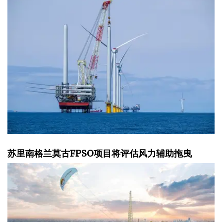
苏里南格兰莫古FPSO项目将评估风力辅助拖曳