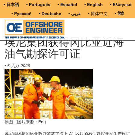
• 日本語
• Português
• Español
• English
• Ελληνικά
• Русский
• Deutsche
• عربى
• 简体中文
• हिंदी
埃尼集团获得冈比亚近海
油气勘探许可证
•
5 六月 2026
插图（图片来源：Eni）
埃尼集团与冈比亚政府签署了海上 A1 区块的石油勘探开发生产许可